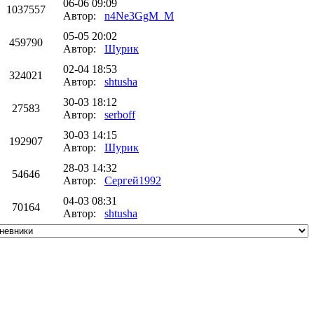
06-06 09:09
1037557
Автор:
n4Ne3GgM_M
05-05 20:02
459790
Автор:
Шурик
02-04 18:53
324021
Автор:
shtusha
30-03 18:12
27583
Автор:
serboff
30-03 14:15
192907
Автор:
Шурик
28-03 14:32
54646
Автор:
Сергей1992
04-03 08:31
70164
Автор:
shtusha