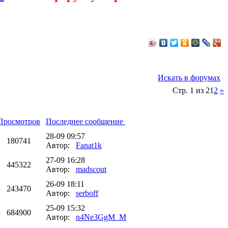
Искать в форумах
Стр. 1 из 2
1
2
»
Просмотров
Последнее сообщение
28-09 09:57
180741
Автор:
Fanat1k
27-09 16:28
445322
Автор:
madscout
26-09 18:11
243470
Автор:
serboff
25-09 15:32
684900
Автор:
n4Ne3GgM_M