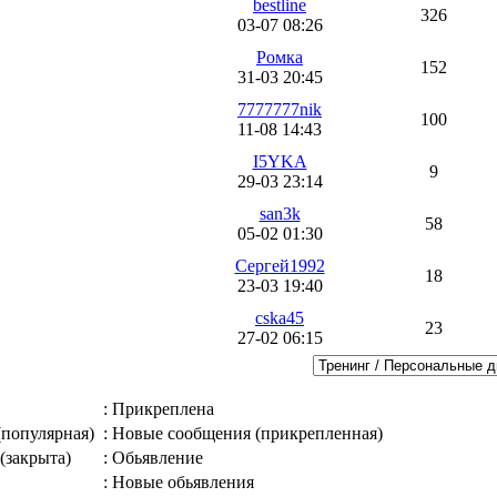
bestline
326
03-07 08:26
Ромка
152
31-03 20:45
7777777nik
100
11-08 14:43
I5YKA
9
29-03 23:14
san3k
58
05-02 01:30
Сергей1992
18
23-03 19:40
cska45
23
27-02 06:15
: Прикреплена
(популярная)
: Новые сообщения (прикрепленная)
(закрыта)
: Обьявление
: Новые обьявления