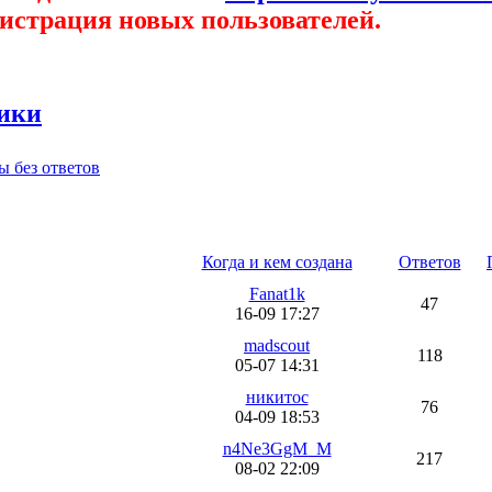
гистрация новых пользователей.
ики
ы без ответов
результатах.
Когда и кем создана
Ответов
Fanat1k
47
16-09 17:27
madscout
118
05-07 14:31
никитос
76
04-09 18:53
n4Ne3GgM_M
217
08-02 22:09