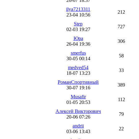
26-07 18:37
ilya7213311
212
23-04 10:56
Step
727
02-03 19:27
Юра
306
26-04 19:36
smerfus
58
30-05 00:14
medved54
33
18-07 13:23
РоманСпортивный
389
30-07 19:16
Musafir
112
01-05 20:53
Алексей Викторович
79
20-06 07:26
andrii
22
03-06 13:43