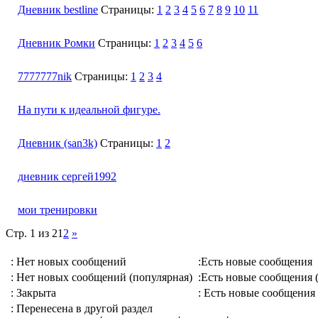
Дневник bestline
Страницы:
1
2
3
4
5
6
7
8
9
10
11
Дневник Ромки
Страницы:
1
2
3
4
5
6
7777777nik
Страницы:
1
2
3
4
На пути к идеальной фигуре.
Дневник (san3k)
Страницы:
1
2
дневник сергей1992
мои тренировки
Стр. 1 из 2
1
2
»
: Нет новых сообщений
:Есть новые сообщения
: Нет новых сообщений (популярная)
:Есть новые сообщения 
: Закрыта
: Есть новые сообщения 
: Перенесена в другой раздел