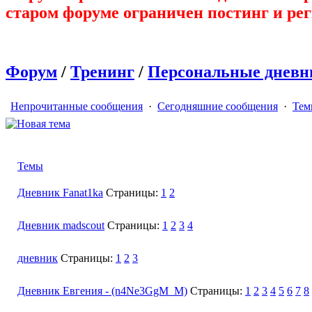
старом форуме ограничен постинг и ре
Форум
/
Тренинг
/
Персональные дневн
Непрочитанные сообщения
·
Сегодняшние сообщения
·
Тем
Ставим цель, размышляем, получаем советы, отписываемся о 
Темы
Дневник Fanat1ka
Страницы:
1
2
Дневник madscout
Страницы:
1
2
3
4
дневник
Страницы:
1
2
3
Дневник Евгения - (n4Ne3GgM_M)
Страницы:
1
2
3
4
5
6
7
8