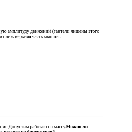
еную амплитуду движений (гантели лишены этого
ежит лиж верхняя часть мышцы.
ение.Допустим работаю на массу.
Можно ли
на штангу на бицепс сидя?