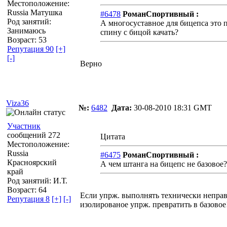
Местоположение:
Russia Матушка
#6478
РоманСпортивный :
Род занятий:
А многосуставное для бицепса это 
Занимаюсь
спину с бицой качать?
Возраст: 53
Репутация 90
[+]
[-]
Верно
Viza36
№:
6482
Дата:
30-08-2010 18:31 GMT
Участник
сообщений 272
Цитата
Местоположение:
Russia
#6475
РоманСпортивный :
Красноярский
А чем штанга на бицепс не базовое?
край
Род занятий: И.Т.
Возраст: 64
Если упрж. выполнять технически неправ
Репутация 8
[+]
[-]
изолированое упрж. превратить в базовое