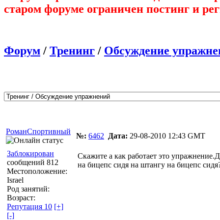
старом форуме ограничен постинг и ре
Форум
/
Тренинг
/
Обсуждение упражне
Автор
Сообщение
РоманСпортивный
№:
6462
Дата:
29-08-2010 12:43 GMT
Заблокирован
Скажите а как работает это упражнение.
сообщений 812
на бицепс сидя на штангу на бицепс сидя
Местоположение:
Israel
Род занятий:
Возраст:
Репутация 10
[+]
[-]