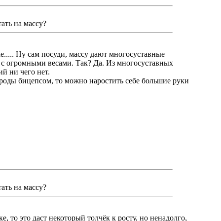
тать на массу?
ке..... Ну сам посуди, массу дают многосуставные
 с огромными весами. Так? Да. Из многосуставных
й ни чего нет.
ироды бицепсом, то можно наростить себе большие руки
тать на массу?
е, то это даст некоторый толчёк к росту, но ненадолго,