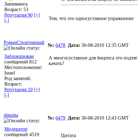
Занимаюсь
Возраст: 53
Репутация 90
[+]
Тем, что это односуставное упражнение
[-]
РоманСпортивный
№:
6478
Дата:
30-08-2010 12:35 GMT
Заблокирован
А многосуставное для бицепса это подтя
сообщений 812
качать?
Местоположение:
Israel
Род занятий:
Возраст:
Репутация 10
[+]
[-]
shtusha
№:
6479
Дата:
30-08-2010 12:43 GMT
Модератор
сообщений 4519
Цитата