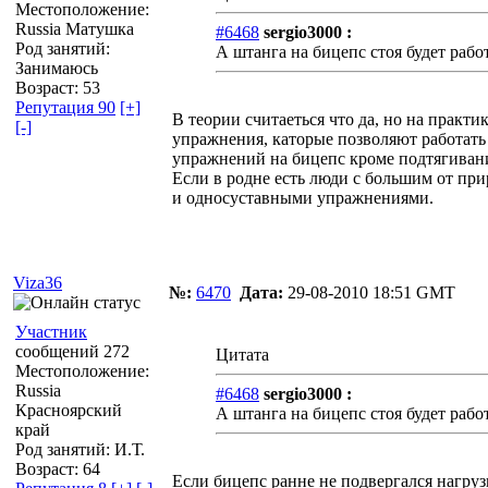
Местоположение:
Russia Матушка
#6468
sergio3000 :
Род занятий:
А штанга на бицепс стоя будет рабо
Занимаюсь
Возраст: 53
Репутация 90
[+]
В теории считаеться что да, но на практи
[-]
упражнения, каторые позволяют работать
упражнений на бицепс кроме подтягивани
Если в родне есть люди с большим от пр
и односуставными упражнениями.
Viza36
№:
6470
Дата:
29-08-2010 18:51 GMT
Участник
сообщений 272
Цитата
Местоположение:
Russia
#6468
sergio3000 :
Красноярский
А штанга на бицепс стоя будет рабо
край
Род занятий: И.Т.
Возраст: 64
Если бицепс ранне не подвергался нагрузк