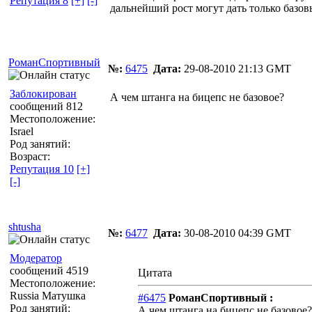
Репутация 8
[+]
[-]
дальнейший рост могут дать только базо
РоманСпортивный
№:
6475
Дата:
29-08-2010 21:13 GMT
Заблокирован
А чем штанга на бицепс не базовое?
сообщений 812
Местоположение:
Israel
Род занятий:
Возраст:
Репутация 10
[+]
[-]
shtusha
№:
6477
Дата:
30-08-2010 04:39 GMT
Модератор
сообщений 4519
Цитата
Местоположение:
Russia Матушка
#6475
РоманСпортивный :
Род занятий:
А чем штанга на бицепс не базовое?