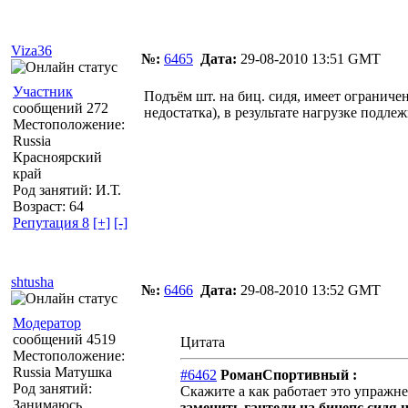
Viza36
№:
6465
Дата:
29-08-2010 13:51 GMT
Участник
Подъём шт. на биц. сидя, имеет огранич
сообщений 272
недостатка), в результате нагрузке подл
Местоположение:
Russia
Красноярский
край
Род занятий: И.Т.
Возраст: 64
Репутация 8
[+]
[-]
shtusha
№:
6466
Дата:
29-08-2010 13:52 GMT
Модератор
сообщений 4519
Цитата
Местоположение:
Russia Матушка
#6462
РоманСпортивный :
Род занятий:
Скажите а как работает это упражн
Занимаюсь
заменить гантели на бицепс сидя 