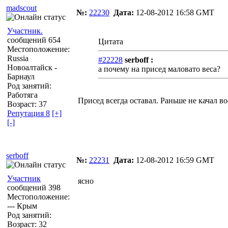
madscout
№:
22230
Дата:
12-08-2012 16:58 GMT
Участник.
сообщений 654
Цитата
Местоположение:
Russia
#22228
serboff :
Новоалтайск -
а почему на присед маловато веса?
Барнаул
Род занятий:
Работяга
Присед всегда оставал. Раньше не качал в
Возраст: 37
Репутация 8
[+]
[-]
serboff
№:
22231
Дата:
12-08-2012 16:59 GMT
Участник
ясно
сообщений 398
Местоположение:
--- Крым
Род занятий:
Возраст: 32