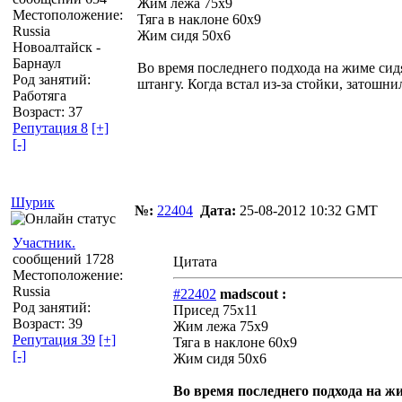
Жим лежа 75х9
Местоположение:
Тяга в наклоне 60х9
Russia
Жим сидя 50х6
Новоалтайск -
Барнаул
Во время последнего подхода на жиме сидя
Род занятий:
штангу. Когда встал из-за стойки, затошн
Работяга
Возраст: 37
Репутация 8
[+]
[-]
Шурик
№:
22404
Дата:
25-08-2012 10:32 GMT
Участник.
сообщений 1728
Цитата
Местоположение:
Russia
#22402
madscout :
Род занятий:
Присед 75х11
Возраст: 39
Жим лежа 75х9
Репутация 39
[+]
Тяга в наклоне 60х9
[-]
Жим сидя 50х6
Во время последнего подхода на ж