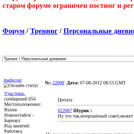
старом форуме ограничен постинг и ре
Форум
/
Тренинг
/
Персональные дневн
Автор
Сообщение
madscout
№:
22069
Дата:
07-08-2012 08:53 GMT
Участник.
сообщений 654
Цитата
Местоположение:
Russia
#22067
Шурик :
Новоалтайск -
Ну это так,непрошеный совет,может 
Барнаул
Род занятий:
Работяга