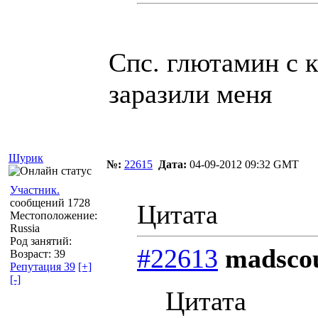
Спс. глютамин с 
заразили меня
Шурик
№:
22615
Дата:
04-09-2012 09:32 GMT
Участник.
сообщений 1728
Цитата
Местоположение:
Russia
Род занятий:
#22613
madscou
Возраст: 39
Репутация 39
[+]
[-]
Цитата