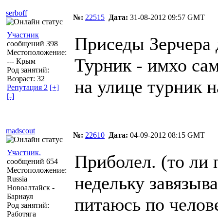
serboff
№:
22515
Дата:
31-08-2012 09:57 GMT
Участник
Приседы Зерчера 
сообщений 398
Местоположение:
Турник - имхо са
--- Крым
Род занятий:
Возраст: 32
на улице турник н
Репутация 2
[+]
[-]
madscout
№:
22610
Дата:
04-09-2012 08:15 GMT
Участник.
Приболел. (то ли 
сообщений 654
Местоположение:
недельку завязыв
Russia
Новоалтайск -
Барнаул
питаюсь по челов
Род занятий:
Работяга