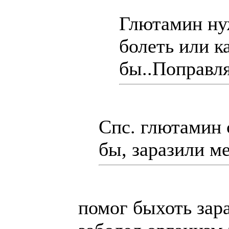
Глютамин ну
болеть или к
бы..Поправля
Спс. глютамин 
бы, заразили м
помог бы
хоть зар