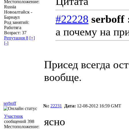
Цитата
Местоположение:
Russia
Новоалтайск -
#22228
serboff 
Барнаул
Род занятий:
Работяга
а почему на пр
Возраст: 37
Репутация 8
[+]
[-]
Присед всегда ост
вообще.
serboff
№:
22231
Дата:
12-08-2012 16:59 GMT
Участник
ясно
сообщений 398
Местоположение: