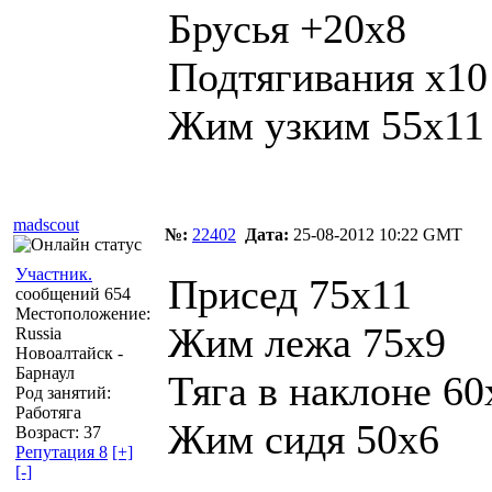
Брусья +20х8
Подтягивания х10
Жим узким 55х11
madscout
№:
22402
Дата:
25-08-2012 10:22 GMT
Участник.
Присед 75х11
сообщений 654
Местоположение:
Жим лежа 75х9
Russia
Новоалтайск -
Барнаул
Тяга в наклоне 60
Род занятий:
Работяга
Жим сидя 50х6
Возраст: 37
Репутация 8
[+]
[-]