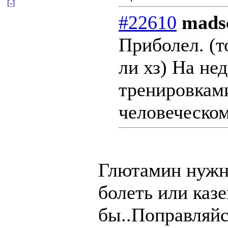
[-]
#22610
madsc
Приболел. (т
ли хз) На не
тренировками
человеческо
Глютамин нужно
болеть или казе
бы..Поправляйс