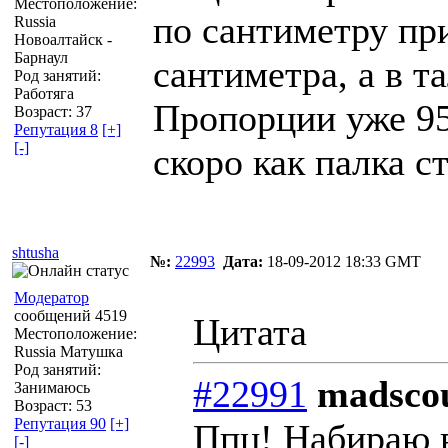
Местоположение:
по сантиметру пр
Russia
Новоалтайск -
Барнаул
сантиметра, а в та
Род занятий:
Работяга
Пропорции уже 95
Возраст: 37
Репутация 8
[+]
[-]
скоро как палка ст
shtusha
№:
22993
Дата:
18-09-2012 18:33 GMT
Модератор
сообщений 4519
Цитата
Местоположение:
Russia Матушка
Род занятий:
#22991
madscou
Занимаюсь
Возраст: 53
Репутация 90
[+]
Ппц! Набираю в
[-]