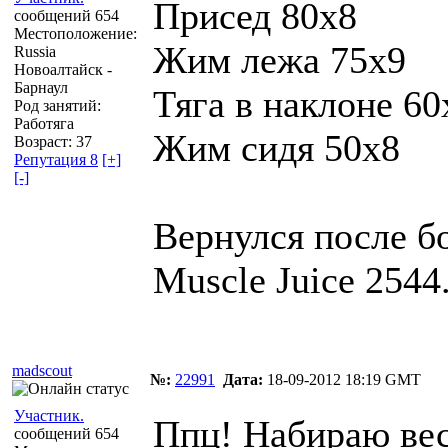
Присед 80х8
сообщений 654
Местоположение:
Жим лежа 75х9
Russia
Новоалтайск -
Барнаул
Тяга в наклоне 60
Род занятий:
Работяга
Жим сидя 50х8
Возраст: 37
Репутация 8
[+]
[-]
Вернулся после б
Muscle Juice 2544
madscout
№:
22991
Дата:
18-09-2012 18:19 GMT
Участник.
Ппц! Набираю вес:
сообщений 654