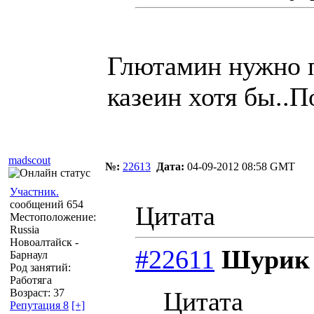
Глютамин нужно п
казеин хотя бы..П
madscout
№:
22613
Дата:
04-09-2012 08:58 GMT
Участник.
сообщений 654
Цитата
Местоположение:
Russia
Новоалтайск -
#22611
Шурик 
Барнаул
Род занятий:
Работяга
Возраст: 37
Цитата
Репутация 8
[+]