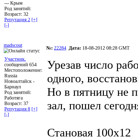
--- Крым
Род занятий:
Возраст: 32
Репутация 2
[+]
[-]
madscout
№:
22284
Дата:
18-08-2012 08:28 GMT
Участник.
Урезав число раб
сообщений 654
Местоположение:
одного, восстанов
Russia
Новоалтайск -
Барнаул
Но в пятницу не 
Род занятий:
Работяга
зал, пошел сегодн
Возраст: 37
Репутация 8
[+]
[-]
Становая 100х12