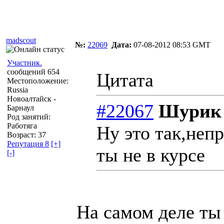
Автор
Сообщение
madscout
№:
22069
Дата:
07-08-2012 08:53 GMT
Участник.
сообщений 654
Цитата
Местоположение:
Russia
Новоалтайск -
#22067
Шурик 
Барнаул
Род занятий:
Работяга
Ну это так,неп
Возраст: 37
Репутация 8
[+]
ты не в курсе
[-]
На самом деле ты