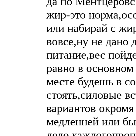
да по Ментцеровс
жир-это норма,осо
или набирай с жи
вовсе,ну не дано 
питание,вес пойд
равно в основном 
месте будешь в с
стоять,силовые вс
вариантов окромя 
медленней или бы
дело каждого
проп