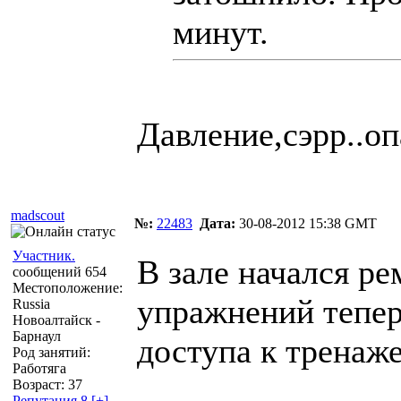
минут.
Давление,сэрр..оп
madscout
№:
22483
Дата:
30-08-2012 15:38 GMT
Участник.
В зале начался р
сообщений 654
Местоположение:
упражнений теперь
Russia
Новоалтайск -
Барнаул
доступа к тренаж
Род занятий:
Работяга
Возраст: 37
Репутация 8
[+]