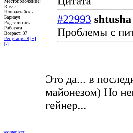
Цитата
Местоположение:
Russia
Новоалтайск -
#22993
shtusha
Барнаул
Род занятий:
Работяга
Проблемы с пит
Возраст: 37
Репутация 8
[+]
[-]
Это да... в после
майонезом) Но не
гейнер...
womanizer