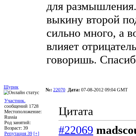
для размышления.
выкину второй под
сильно много, а в
влияет отрицател
говоришь. Спасиб
Шурик
№:
22070
Дата:
07-08-2012 09:04 GMT
Участник.
сообщений 1728
Цитата
Местоположение:
Russia
Род занятий:
#22069
madscou
Возраст: 39
Репутация 39
[+]