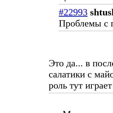
#22993
shtus
Проблемы с п
Это да... в пос
салатики с май
роль тут играет