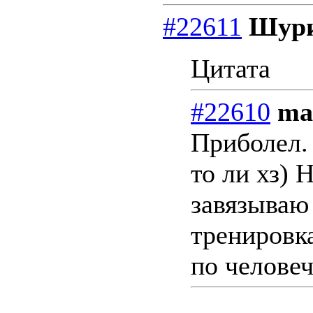
#22611
Шури
Цитата
#22610
ma
Приболел. 
то ли хз) 
завязываю
тренировк
по челове