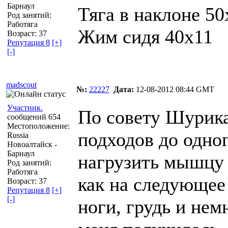
Барнаул
Тяга в наклоне 50
Род занятий:
Работяга
Жим сидя 40х11
Возраст: 37
Репутация 8
[+]
[-]
madscout
№:
22227
Дата:
12-08-2012 08:44 GMT
Участник.
По совету Шурика
сообщений 654
Местоположение:
подходов до одно
Russia
Новоалтайск -
Барнаул
нагрузить мышцу з
Род занятий:
Работяга
как на следующее
Возраст: 37
Репутация 8
[+]
[-]
ноги, грудь и нем