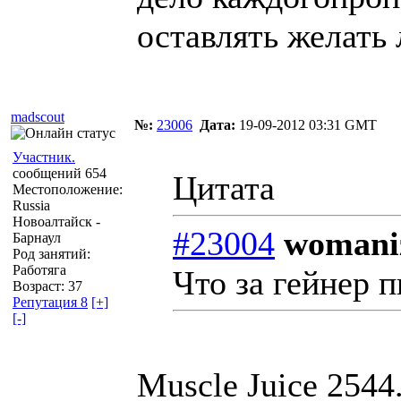
оставлять желать 
madscout
№:
23006
Дата:
19-09-2012 03:31 GMT
Участник.
сообщений 654
Цитата
Местоположение:
Russia
Новоалтайск -
#23004
womaniz
Барнаул
Род занятий:
Работяга
Что за гейнер 
Возраст: 37
Репутация 8
[+]
[-]
Muscle Juice 2544.