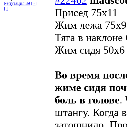
Репутация 39
[+]
[-]
Присед 75х11
Жим лежа 75х9
Тяга в наклоне
Жим сидя 50х6
Во время посл
жиме сидя поч
боль в голове
.
штангу. Когда в
затошнило. Про