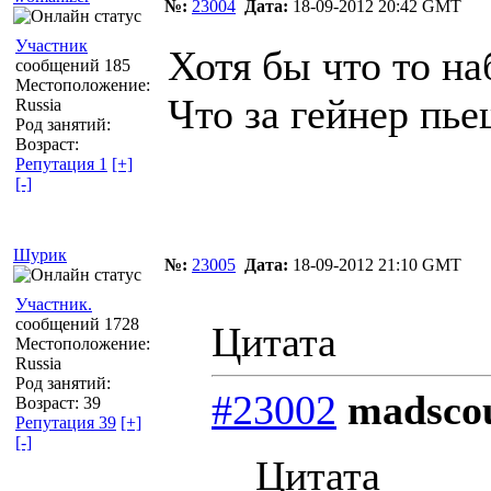
№:
23004
Дата:
18-09-2012 20:42 GMT
Участник
Хотя бы что то н
сообщений 185
Местоположение:
Что за гейнер пье
Russia
Род занятий:
Возраст:
Репутация 1
[+]
[-]
Шурик
№:
23005
Дата:
18-09-2012 21:10 GMT
Участник.
сообщений 1728
Цитата
Местоположение:
Russia
Род занятий:
#23002
madscou
Возраст: 39
Репутация 39
[+]
[-]
Цитата