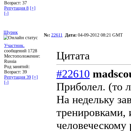
Возраст: 37
Репутация 8
[+]
[-]
Шурик
№:
22611
Дата:
04-09-2012 08:21 GMT
Участник.
сообщений 1728
Цитата
Местоположение:
Russia
Род занятий:
#22610
madscou
Возраст: 39
Репутация 39
[+]
[-]
Приболел. (то л
На недельку за
тренировками, 
человеческому