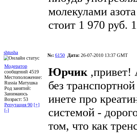
молекулами азота
стоит 1 970 руб. 1
shtusha
№:
6150
Дата:
26-07-2010 13:37 GMT
Модератор
Юрчик
,привет! 
сообщений 4519
Местоположение:
без транспортной
Russia Матушка
Род занятий:
Занимаюсь
инете про креати
Возраст: 53
Репутация 90
[+]
системой - дорог
[-]
том, что как тре