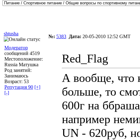
Автор
Сообщение
shtusha
№:
5383
Дата:
20-05-2010 12:52 GMT
Модератор
сообщений 4519
Red_Flag
Местоположение:
Russia Матушка
Род занятий:
А вообще, что 
Занимаюсь
Возраст: 53
Репутация 90
[+]
больше, то смо
[-]
600г на ббраша
например неми
UN - 620руб, н