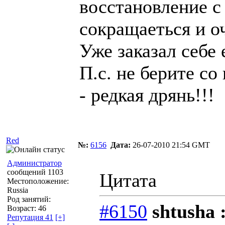
восстановление 
сокращаеться и о
Уже заказал себе 
П.с. не берите со
- редкая дрянь!!!
Red
№:
6156
Дата:
26-07-2010 21:54 GMT
Администратор
сообщений 1103
Цитата
Местоположение:
Russia
Род занятий:
#6150
shtusha 
Возраст: 46
Репутация 41
[+]