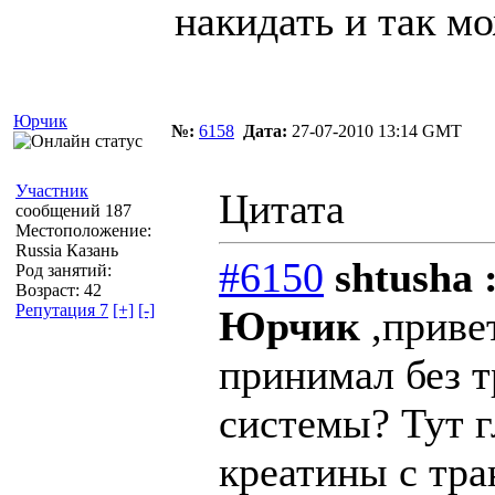
накидать и так м
Юрчик
№:
6158
Дата:
27-07-2010 13:14 GMT
Участник
Цитата
сообщений 187
Местоположение:
Russia Казань
#6150
shtusha 
Род занятий:
Возраст: 42
Репутация 7
[+]
[-]
Юрчик
,приве
принимал без 
системы? Тут г
креатины с тра