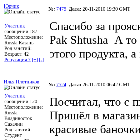
Юрчик
№:
7475
Дата:
20-11-2010 19:30 GMT
Спасибо за прояс
Участник
сообщений 187
Pak Shtusha
А то 
Местоположение:
Russia Казань
Род занятий:
этого продукта, а
Возраст: 42
Репутация 7
[+]
[-]
Илья Плотников
№:
7524
Дата:
26-11-2010 06:42 GMT
Участник
Посчитал, что с 
сообщений 120
Местоположение:
Пришёл в магазин
Russia
Владивосток
Сахалин
красивые баночки
Род занятий:
Студент