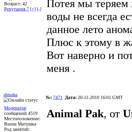
Потея мы теряем 
Возраст: 42
Репутация 7
[+]
[-]
воды не всегда ес
данное лето аном
Плюс к этому в ж
Вот наверно и пот
меня
.
shtusha
№:
7471
Дата:
20-11-2010 16:01 GMT
Модератор
Animal Pak
, от
U
сообщений 4519
Местоположение:
Russia Матушка
Род занятий: