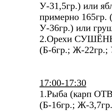
У-31,5гр.) или ябл
примерно 165гр. (
У-36гр.) или гру
2.Орехи СУШЁНЫ
(Б-6гр.; Ж-22гр.; 
17:00-17:30
1.Рыба (карп ОТ
(Б-16гр.; Ж-3,7гр.