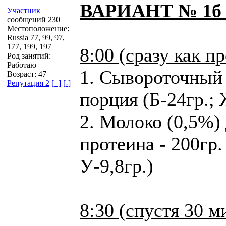
ВАРИАНТ № 1б (
Участник
сообщений 230
Местоположение:
Russia 77, 99, 97,
177, 199, 197
8:00 (сразу как п
Род занятий:
Работаю
1. Сывороточный 
Возраст: 47
Репутация 2
[+]
[-]
порция (Б-24гр.; 
2. Молоко (0,5%)
протеина - 200гр. 
У-9,8гр.)
8:30 (спустя 30 