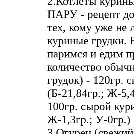
2.Котлеты курины
ПАРУ - рецепт до
тех, кому уже не 
куриные грудки. Е
паримся и едим п
количество обыч
грудок) - 120гр. 
(Б-21,84гр.; Ж-5,
100гр. сырой кури
Ж-1,3гр.; У-0гр.)
3.Огурец (свежий