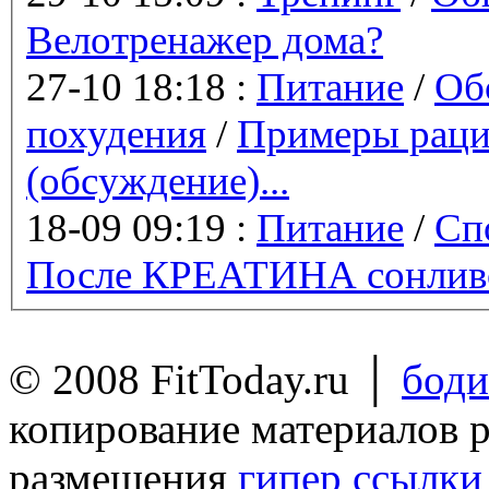
Велотренажер дома?
27-10 18:18 :
Питание
/
Об
похудения
/
Примеры раци
(обсуждение)...
18-09 09:19 :
Питание
/
Сп
После КРЕАТИНА сонливо
© 2008 FitToday.ru │
боди
копирование материалов 
размещения
гипер ссылки 