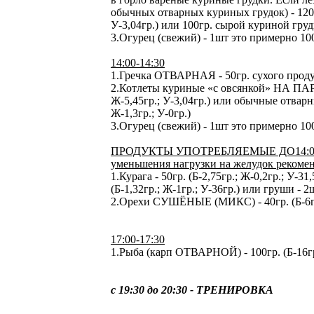
обычных отварных куриных грудок) - 120г
У-3,04гр.) или 100гр. сырой куриной грудк
3.Огурец (свежий) - 1шт это примерно 100гр
14:00-14:30
1.Гречка ОТВАРНАЯ - 50гр. сухого продукт
2.Котлеты куриные «с овсянкой» НА ПАРУ 
Ж-5,45гр.; У-3,04гр.) или обычные отварн
Ж-1,3гр.; У-0гр.)
3.Огурец (свежий) - 1шт это примерно 100гр
ПРОДУКТЫ УПОТРЕБЛЯЕМЫЕ ДО14:00 без
уменьшения нагрузки на желудок рекоме
1.Курага - 50гр. (Б-2,75гр.; Ж-0,2гр.; У-31
(Б-1,32гр.; Ж-1гр.; У-36гр.) или груши - 
2.Орехи СУШЁНЫЕ (МИКС) - 40гр. (Б-6гр.
17:00-17:30
1.Рыба (карп ОТВАРНОЙ) - 100гр. (Б-16гр.
с 19:30 до 20:30 - ТРЕНИРОВКА