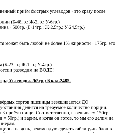
нный приём быстрых углеводов - это сразу после
ии (Б-48гр.; Ж-2гр.; У-6гр.)
на - 500гр. (Б-14гр.; Ж-2,5гр.; У-24,5гр.)
отя может быть любой не более 1% жирности - 175гр. это
(Б-23гр.; Ж-1гр.; У-4гр.)
ротеин разводим на ВОДЕ!
гр.; Углеводы-265гр.; Ккал-2485.
з твёрдых сортов пшеницы взвешиваются ДО
убстанция делится на требуемое количество порций.
а 3 приёма пищи. Соответственно, взвешиваем 150гр.
 = 50гр.) и варим, а когда он готов, то мы его делим на
ейнерам.
рациона на день, рекомендую сделать таблицу-шаблон в