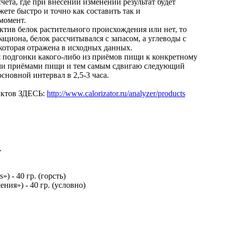
чёта, где при внесении изменений результат будет
жете быстро и точно как составить так и
момент.
 актив белок растительного происхождения или нет, то
ациона, белок рассчитывался с запасом, а углеводы с
которая отражена в исходных данных.
ля подгонки какого-либо из приёмов пищи к конкретному
ми приёмами пищи и тем самым сдвигаю следующий
сновной интервал в 2,5-3 часа.
уктов ЗДЕСЬ:
http://www.calorizator.ru/analyzer/products
.
) - 40 гр. (горсть)
ния») - 40 гр. (условно)