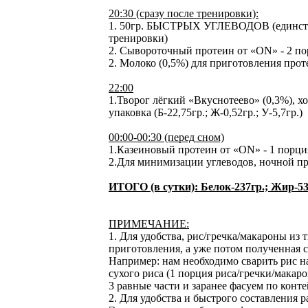
20:30 (сразу после тренировки):
1. 50гр. БЫСТРЫХ УГЛЕВОДОВ (единстве
тренировки)
2. Сывороточный протеин от «ON» - 2 порц
2. Молоко (0,5%) для приготовления протеи
22:00
1.Творог лёгкий «Вкуснотеево» (0,3%), х
упаковка (Б-22,75гр.; Ж-0,52гр.; У-5,7гр.)
00:00-00:30 (перед сном)
1.Казеиновый протеин от «ON» - 1 порция 
2.Для минимизации углеводов, ночной п
ИТОГО (в сутки): Белок-237гр.; Жир-53
ПРИМЕЧАНИЕ:
1. Для удобства, рис/гречка/макароны и
приготовления, а уже потом полученная с
Например: нам необходимо сварить рис н
сухого риса (1 порция риса/гречки/макарон
3 равные части и заранее фасуем по конт
2. Для удобства и быстрого составления 