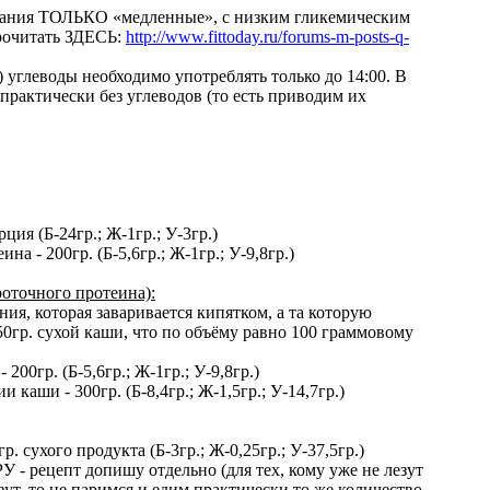
тания ТОЛЬКО «медленные», с низким гликемическим
рочитать ЗДЕСЬ:
http://www.fittoday.ru/forums-m-posts-q-
) углеводы необходимо употреблять только до 14:00. В
практически без углеводов (то есть приводим их
ия (Б-24гр.; Ж-1гр.; У-3гр.)
а - 200гр. (Б-5,6гр.; Ж-1гр.; У-9,8гр.)
роточного протеина):
ия, которая заваривается кипятком, а та которую
 50гр. сухой каши, что по объёму равно 100 граммовому
200гр. (Б-5,6гр.; Ж-1гр.; У-9,8гр.)
 каши - 300гр. (Б-8,4гр.; Ж-1,5гр.; У-14,7гр.)
ухого продукта (Б-3гр.; Ж-0,25гр.; У-37,5гр.)
 - рецепт допишу отдельно (для тех, кому уже не лезут
зут, то не паримся и едим практически то же количество