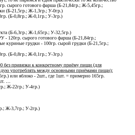
р. сырого готового фарша (Б-21,84гр.; Ж-5,45гр.;
и (Б-21,5гр.; Ж-1,3гр.; У-0гр.)
. (Б-0,8гр.; Ж-0,1гр.; У-3гр.)
а (Б-6,3гр.; Ж-1,65гр.; У-32,5гр.)
- 120гр. сырого готового фарша (Б-21,84гр.;
ые куриные грудки - 100гр. сырой грудки (Б-21,5гр.;
. (Б-0,8гр.; Ж-0,1гр.; У-3гр.)
 привязки к конкретному приёму пищи (для
ндую употреблять между основными приёмами пищи):
,5гр.) или яблоко - 2шт., где 1шт. = примерно 165гр.
2шт. …
; Ж-22гр.; У-4гр.)
; Ж-3,7гр.; У-2гр.)