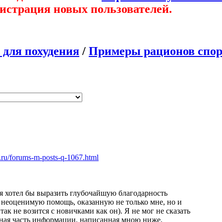
гистрация новых пользователей.
 для похудения
/
Примеры рационов спорт
y.ru/forums-m-posts-q-1067.html
 я хотел бы выразить глубочайшую благодарность
а неоценимую помощь, оказанную не только мне, но и
к не возится с новичками как он). Я не мог не сказать
овная часть информации, написанная мною ниже,