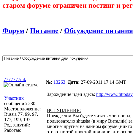
старом форуме ограничен постинг и ре
Форум
/
Питание
/
Обсуждение питания
Автор
Сообщение
7777777nik
№:
13263
Дата:
27-09-2011 17:14 GMT
Зарождение идеи здесь:
http://www.fittoda
Участник
сообщений 230
Местоположение:
ВСТУПЛЕНИЕ:
Russia 77, 99, 97,
Прежде чем Вы будете читать мои посты,
177, 199, 197
пользователю shtusha (в миру Виталий) з
Род занятий:
многим другим на данном форуме (никто та
Работаю
этого, по той простой причине, что осн