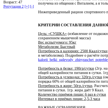
Возраст: 47
получена из общения с Виталием, а я то
Репутация 2
[+]
[-]
Нижеприведенный рацион спортивного пи
КРИТЕРИИ СОСТАВЛЕНИЯ ДАННО
Цель: «СУШКА»
(избавление от под
сохранением мышечной массы)
Вес испытуемого: 95кг
Метаболизм: Быстрый
Потребность в калориях: 2500 Ккал/сутки
и метаболизма). Подробнее о расчёте по
kalorii_belki_uglevody_zhiryraschet_potreble
Потребность в белке: 190гр/сутки
(2гр. на
общей калорийности питания в сутки. 1гр.
Потребность в углеводах: 320гр./сутки
(ок
порядка 60% от общей калорийности питан
Потребность в жире: 50гр./сутки
. Рассчи
питания в сутки. 1гр. жира даёт 9 Ккал.
Количество приёмов пищи: 6 раз в сутки
Интервал в приёмах пищи: 2,5-3 часа
ВАЖНЫЕ ОГРАНИЧЕНИЯ: