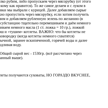
лко рубим, либо пропускаем через мясорубку (от этого
кому как нравится). То же самое делаем и с луком в
овки мы выбрали с курицей. Далее добавляем сырые
но пропустить через мясорубку, если хотим получить
чим и добавляем рубленную зелень по желанию (в
субстанцию тщательно перемешиваем и даём немного
иваем немного масла (1 ст. ложка = 10 гр.), ложкой
ш и «тушим» котлеты. ВАЖНО: что бы котлеты не
овородку (когда котлеты немного схватятся)
ычной, заранее вскипяченной, горячей воды и далее
дливая воду.
 Общий сырой вес - 1530гр. (всё рассчитано через
занный выше).
котлеты получаются суховаты, НО ГОРАЗДО ВКУСНЕЕ,