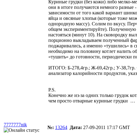
Куриные грудки (без кожи) либо мелко-ме
они в итоге получаются немного разные - 
зависимости от того какой вариант шинк
яйца и овсяные хлопья (которые тоже мож
однородную массу). Солим по вкусу. Пер
общем экспериментируйте). Полученную 
настояться (минут 10). На сковородку выл
порционно выкладываем полученный фар
поджаривались, а именно «тушились» в ск
необходимо на половину котлет налить об
«тушить» до готовности, периодически по
ИТОГО: Б-278,4гр.; Ж-69,42гр.; У-38,7гр.
анализатор калорийности продуктов, ука
P.S.
Конечно же из-за одних только грудок 
чем просто отварные куриные грудки
…
7777777nik
№:
13264
Дата:
27-09-2011 17:17 GMT