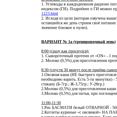
1. Углеводы в каждодневном рационе пи
индексом (ГИ). Подробнее о ГИ можно п
1223.html
2. Исходя из цели (которая озвучена выше
оставшийся же день строим своё питание 
значение близкое к нулю).
ВАРИАНТ № 1а (тренировочный день)
8:00 (сразу как проснулся):
1. Сывороточный протеин от «ON» - 1 порц
2. Молоко (0,5%) для приготовления протеин
8:30 (спустя 30 минут после приёма сыво
1.Овсяная каша (НЕ быстрого приготовлен
необходимо варить. Есть 5-ти минутки) -
стакану (Б-7гр.; Ж-3,75гр.; У-28гр.)
2.Молоко (0,5%) для приготовления каши - 
3.Молоко (0,5%) для питья, при поглощении
11:00-11:30
1.Рис БАСМАТИ белый ОТВАРНОЙ - 50гр. с
2.Котлеты куриные «с овсянкой» НА ПАРУ
в горло варёные куриные грудки. Если ле