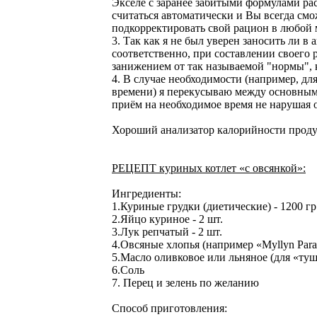
Экселе с заранее забитыми формулами рас
считаться автоматически и Вы всегда смо
подкорректировать свой рацион в любой 
3. Так как я не был уверен заносить ли в
соответственно, при составлении своего р
занижением от так называемой "нормы", 
4. В случае необходимости (например, д
времени) я перекусываю между основны
приём на необходимое время не нарушая о
Хороший анализатор калорийности прод
РЕЦЕПТ куриных котлет «с овсянкой»:
Ингредиенты:
1.Куриные грудки (диетические) - 1200 гр
2.Яйцо куриное - 2 шт.
3.Лук репчатый - 2 шт.
4.Овсяные хлопья (например «Myllyn Paras»
5.Масло оливковое или льняное (для «туше
6.Соль
7. Перец и зелень по желанию
Способ приготовления: