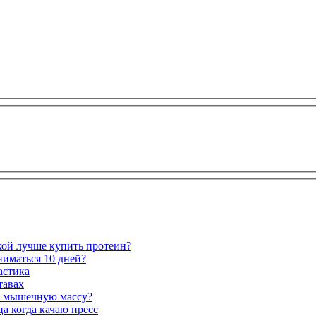
кой лучше купить протеин?
аниматься 10 дней?
астика
тавах
ь мышечную массу?
а когда качаю пресс