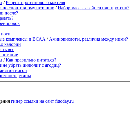
сы
/
Рецепт протеинового коктеля
 по спортивному питанию
/
Набор массы - гейнер или протеин?
ли после?
делать?
ренировок
 ноги
ые комплексы и ВСАА
/
Аминокислоты, различия между ними?
во калорий
ать вес
е питание
сы
/
Как правильно питаться?
ине убрать цилюлит с ягодиц?
занятий йогой
нимаю термины
щения
гипер ссылки на сайт fittoday.ru