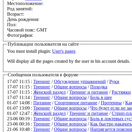
Местоположение:
Род занятий:
Возраст:
День рождения:
Пол:
Часовой пояс: GMT
Фотография:
Публикации пользователя на сайте
You must install plugin:
User's pages
Will display all the pages created by the user in his account details.
Сообщения пользователя в форуме
17-07 11:15 :
Тренинг
/
Обсуждение упражнений
/
Руки
17-07 11:15 :
Тренинг
/
Общие вопросы
/
Походка
17-07 11:15 :
Женский раздел
/
Тренинг и питание
/
Растяжки
17-07 11:14 :
Тренинг
/
Общие вопросы
/
Боль в шее
01-07 14:08 :
Питание
/
Спортивное питание
/
Протеины
/
Ка
01-07 13:09 :
Тренинг
/
Общие вопросы
/
Что будет если не з
01-07 12:47 :
Женский раздел
/
Тренинг и питание
/
Стрип-пл
23-06 00:19 :
Тренинг
/
Общие вопросы
/
Боль в локтевых сус
23-06 00:16 :
Тренинг
/
Общие вопросы
/
Как быстро накачат
21-06 10:48 :
Тренинг
/
Общие вопросы
/
Напрягается поясниц