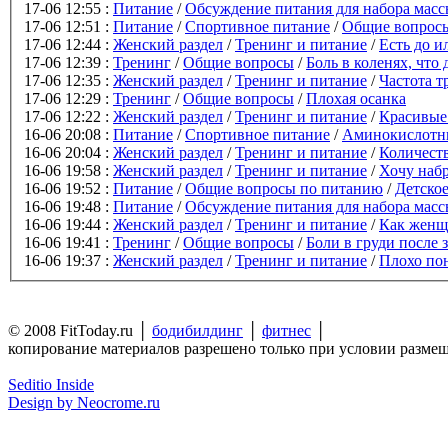
17-06 12:55 :
Питание
/
Обсуждение питания для набора мас
17-06 12:51 :
Питание
/
Спортивное питание
/
Общие вопросы
17-06 12:44 :
Женский раздел
/
Тренинг и питание
/
Есть до и
17-06 12:39 :
Тренинг
/
Общие вопросы
/
Боль в коленях, что 
17-06 12:35 :
Женский раздел
/
Тренинг и питание
/
Частота т
17-06 12:29 :
Тренинг
/
Общие вопросы
/
Плохая осанка
17-06 12:22 :
Женский раздел
/
Тренинг и питание
/
Красивые
16-06 20:08 :
Питание
/
Спортивное питание
/
Аминокислотн
16-06 20:04 :
Женский раздел
/
Тренинг и питание
/
Количест
16-06 19:58 :
Женский раздел
/
Тренинг и питание
/
Хочу набр
16-06 19:52 :
Питание
/
Общие вопросы по питанию
/
Детско
16-06 19:48 :
Питание
/
Обсуждение питания для набора мас
16-06 19:44 :
Женский раздел
/
Тренинг и питание
/
Как женщ
16-06 19:41 :
Тренинг
/
Общие вопросы
/
Боли в груди после 
16-06 19:37 :
Женский раздел
/
Тренинг и питание
/
Плохо по
© 2008 FitToday.ru │
бодибилдинг
│
фитнес
│
копирование материалов разрешено только при условии разме
Seditio Inside
Design by Neocrome.ru