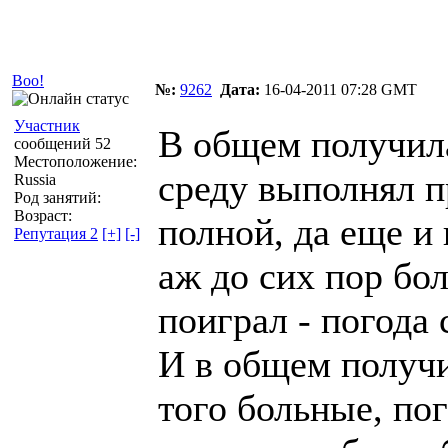
Автор
Сообщение
Boo!
№:
9262
Дата:
16-04-2011 07:28 GMT
Участник
В общем получила
сообщений 52
Местоположение:
среду выполнял п
Russia
Род занятий:
Возраст:
полной, да еще и 
Репутация 2
[+]
[-]
аж до сих пор бол
поиграл - погода 
И в общем получил
того больные, по