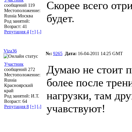
Скорее всего отр
сообщений 119
Местоположение:
будет.
Russia Москва
Род занятий:
Возраст: 41
Репутация 4
[+]
[-]
Viza36
№:
9265
Дата:
16-04-2011 14:25 GMT
Участник
Думаю не стоит п
сообщений 272
Местоположение:
более после трени
Russia
Красноярский
край
нагрузки, там др
Род занятий: И.Т.
Возраст: 64
учавствуют!
Репутация 8
[+]
[-]