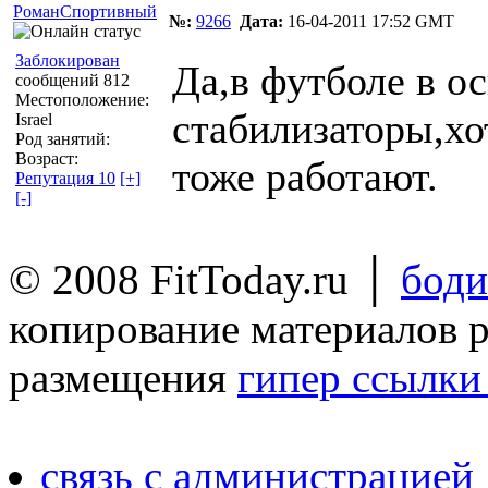
РоманСпортивный
№:
9266
Дата:
16-04-2011 17:52 GMT
Заблокирован
Да,в футболе в 
сообщений 812
Местоположение:
стабилизаторы,хо
Israel
Род занятий:
Возраст:
тоже работают.
Репутация 10
[+]
[-]
© 2008 FitToday.ru │
боди
копирование материалов 
размещения
гипер ссылки 
связь с администрацией