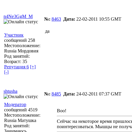
n4Ne3GgM_M
№:
8463
Дата:
22-02-2011 10:55 GMT
да
Участник
сообщений 258
Местоположение:
Russia Мордовия
Род занятий:
Возраст: 35
Репутация 6
[+]
[-]
shtusha
№:
8485
Дата:
24-02-2011 07:37 GMT
Модератор
сообщений 4519
Boo!
Местоположение:
Russia Матушка
Сейчас на некоторое время пришлось
Род занятий:
поинтересоваться. Мышцы не получ
Занимаюсь