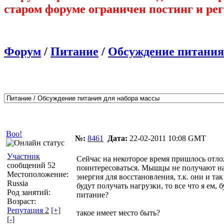
старом форуме ограничен постинг и ре
Форум
/
Питание
/
Обсуждение питания
Автор
Сообщение
Boo!
№:
8461
Дата:
22-02-2011 10:08 GMT
Участник
Сейчас на некоторое время пришлось отло
сообщений 52
поинтересоваться. Мышцы не получают н
Местоположение:
энергия для восстановления, т.к. они и та
Russia
будут получать нагрузки, то все что я ем,
Род занятий:
питание?
Возраст:
Репутация 2
[+]
такое имеет место быть?
[-]