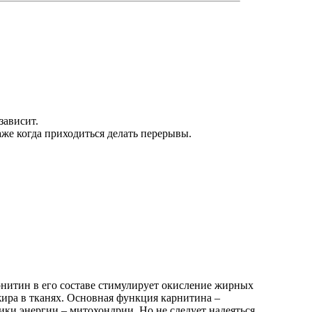
зависит.
аже когда приходиться делать перерывы.
рнитин в его составе стимулирует окисление жирных
ира в тканях. Основная функция карнитина –
ки энергии – митохондрии. Но не следует надеяться,