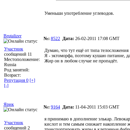
Уменьши употребление углеводов.
Brutalizer
№:
8522
Дата:
26-02-2011 17:08 GMT
Участник
Думаю, что тут ещё от типа телосложения 
сообщений 11
Я - эктоморфа, поэтому кушаю питание, д
Местоположение:
Жир он в любом случае не пропадёт.
Russia
Род занятий:
Возраст:
Репутация 0
[+]
[-]
Ярик
№:
9164
Дата:
11-04-2011 15:03 GMT
я принимаю в дополнение элькар. Левока
Участник
кислот и тем самым снижает накопление ж
сообщений 2
транспортировать жиры в клеточные фабри