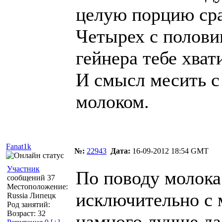
целую порцию сра
Четырех с полови
гейнера тебе хват
И смысл месить с
молоком.
Fanat1k
№:
22943
Дата:
16-09-2012 18:54 GMT
Участник
По поводу молока
сообщений 37
Местоположение:
исключительно с 
Russia Липецк
Род занятий:
Возраст: 32
намного лучше да 