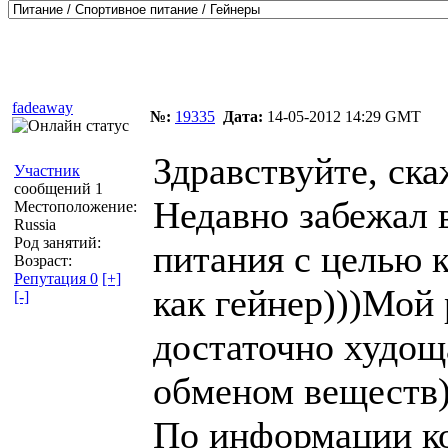
Автор
Сообщение
fadeaway
№:
19335
Дата:
14-05-2012 14:29 GMT
Здравствуйте, ска
Участник
сообщений 1
Недавно забежал в
Местоположение:
Russia
Род занятий:
питания с целью 
Возраст:
Репутация 0
[+]
как гейнер)))Мой 
[-]
достаточно худо
обменом веществ)
По информации к