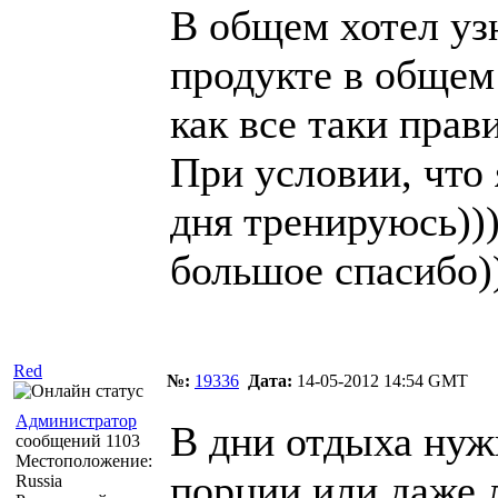
В общем хотел уз
продукте в общем 
как все таки прав
При условии, что 
дня тренируюсь))
большое спасибо))
Red
№:
19336
Дата:
14-05-2012 14:54 GMT
Администратор
В дни отдыха нуж
сообщений 1103
Местоположение:
порции или даже 
Russia