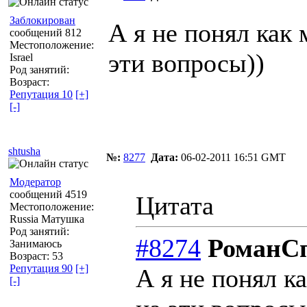
Заблокирован
А я не понял как 
сообщений 812
Местоположение:
эти вопросы))
Israel
Род занятий:
Возраст:
Репутация 10
[+]
[-]
shtusha
№:
8277
Дата:
06-02-2011 16:51 GMT
Модератор
сообщений 4519
Цитата
Местоположение:
Russia Матушка
Род занятий:
#8274
РоманС
Занимаюсь
Возраст: 53
Репутация 90
[+]
А я не понял к
[-]