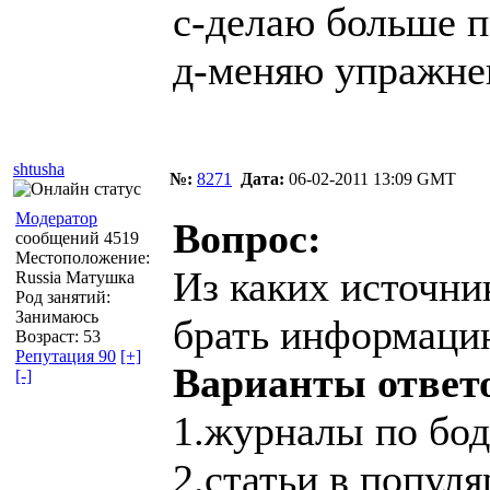
с-делаю больше п
д-меняю упражне
shtusha
№:
8271
Дата:
06-02-2011 13:09 GMT
Модератор
Вопрос:
сообщений 4519
Местоположение:
Из каких источни
Russia Матушка
Род занятий:
Занимаюсь
брать информаци
Возраст: 53
Репутация 90
[+]
Варианты ответ
[-]
1.журналы по бо
2.статьи в попул