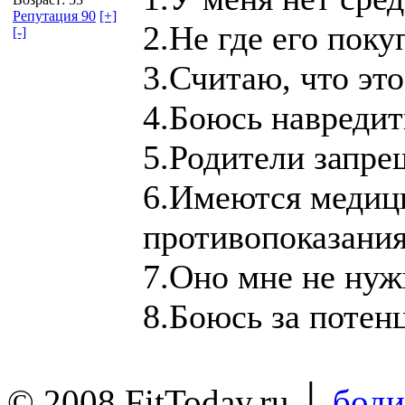
Репутация 90
[+]
2.Не где его поку
[-]
3.Считаю, что эт
4.Боюсь навредит
5.Родители запр
6.Имеются медиц
противопоказани
7.Оно мне не нуж
8.Боюсь за потен
© 2008 FitToday.ru │
боди