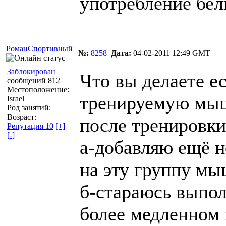
употребление бел
РоманСпортивный
№:
8258
Дата:
04-02-2011 12:49 GMT
Заблокирован
Что вы делаете е
сообщений 812
Местоположение:
тренируемую мыш
Israel
Род занятий:
Возраст:
после тренировки
Репутация 10
[+]
[-]
а-добавляю ещё 
на эту группу мы
б-стараюсь выпол
более медленном 