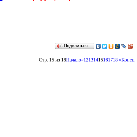
Поделиться…
Стр. 15 из 18
Начало
«
12
13
14
15
16
17
18
»
Конец