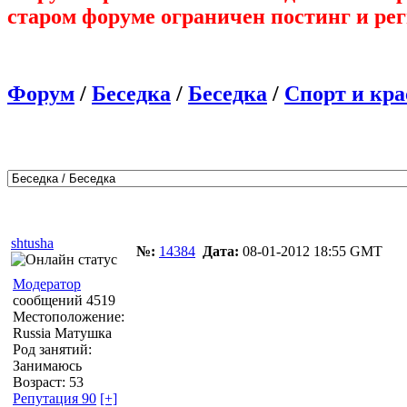
старом форуме ограничен постинг и ре
Форум
/
Беседка
/
Беседка
/
Спорт и кра
Автор
Сообщение
shtusha
№:
14384
Дата:
08-01-2012 18:55 GMT
Модератор
сообщений 4519
Местоположение:
Russia Матушка
Род занятий:
Занимаюсь
Возраст: 53
Репутация 90
[+]