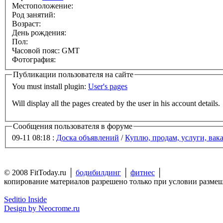
Местоположение:
Род занятий:
Возраст:
День рождения:
Пол:
Часовой пояс: GMT
Фотография:
Публикации пользователя на сайте
You must install plugin:
User's pages
Will display all the pages created by the user in his account details.
Сообщения пользователя в форуме
09-11 08:18 :
Доска объявлений
/
Куплю, продам, услуги, вак
© 2008 FitToday.ru │
бодибилдинг
│
фитнес
│
копирование материалов разрешено только при условии разме
Seditio Inside
Design by Neocrome.ru