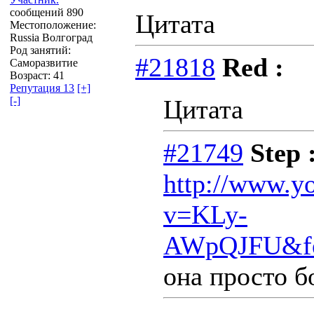
сообщений 890
Цитата
Местоположение:
Russia Волгоград
Род занятий:
#21818
Red :
Саморазвитие
Возраст: 41
Репутация 13
[+]
[-]
Цитата
#21749
Step 
http://www.y
v=KLy-
AWpQJFU&fea
она просто бо