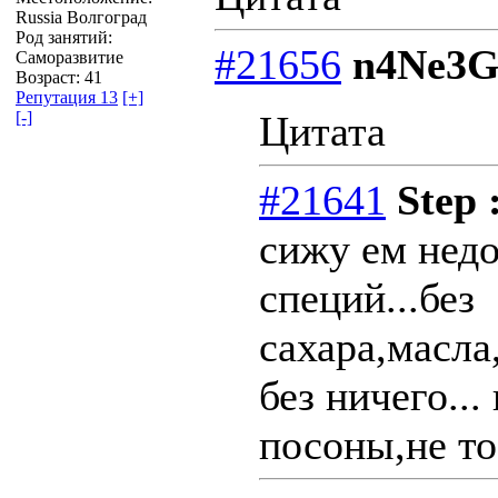
Russia Волгоград
Род занятий:
#21656
n4Ne3
Саморазвитие
Возраст: 41
Репутация 13
[+]
[-]
Цитата
#21641
Step 
сижу ем недо
специй...без
сахара,масла
без ничего...
посоны,не то