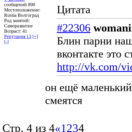
сообщений 890
Цитата
Местоположение:
Russia Волгоград
Род занятий:
#22306
womaniz
Саморазвитие
Возраст: 41
Репутация 13
[+]
Блин парни наш
[-]
вконтакте это 
http://vk.com/
он ещё маленький
смеятся
Стр. 4 из 4
«
1
2
3
4