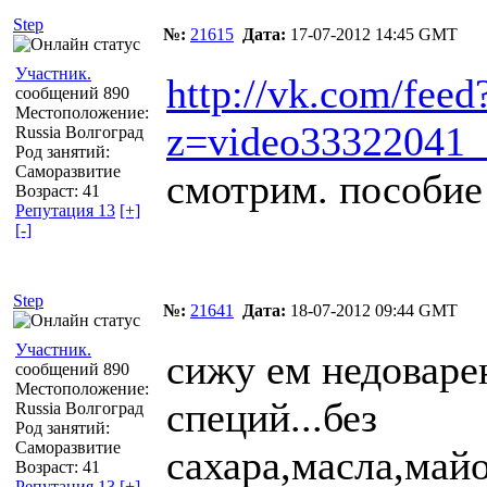
Step
№:
21615
Дата:
17-07-2012 14:45 GMT
Участник.
http://vk.com/feed
сообщений 890
Местоположение:
z=video33322041
Russia Волгоград
Род занятий:
Саморазвитие
смотрим. пособие
Возраст: 41
Репутация 13
[+]
[-]
Step
№:
21641
Дата:
18-07-2012 09:44 GMT
Участник.
сижу ем недоварен
сообщений 890
Местоположение:
специй...без
Russia Волгоград
Род занятий:
Саморазвитие
сахара,масла,майо
Возраст: 41
Репутация 13
[+]