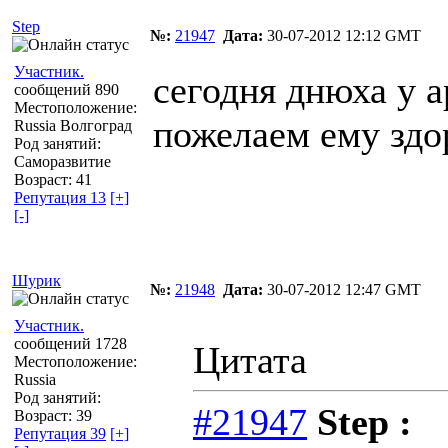
Step
№:
21947
Дата:
30-07-2012 12:12 GMT
Участник.
сегодня днюха у а
сообщений 890
Местоположение:
пожелаем ему здо
Russia Волгоград
Род занятий:
Саморазвитие
Возраст: 41
Репутация 13
[+]
[-]
Шурик
№:
21948
Дата:
30-07-2012 12:47 GMT
Участник.
сообщений 1728
Цитата
Местоположение:
Russia
Род занятий:
#21947
Step :
Возраст: 39
Репутация 39
[+]