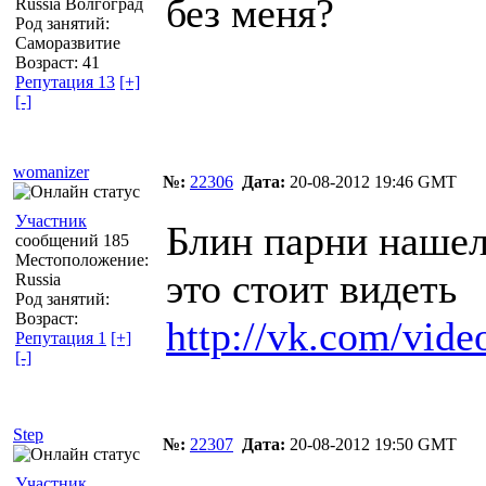
без меня?
Russia Волгоград
Род занятий:
Саморазвитие
Возраст: 41
Репутация 13
[+]
[-]
womanizer
№:
22306
Дата:
20-08-2012 19:46 GMT
Участник
Блин парни нашел 
сообщений 185
Местоположение:
это стоит видеть
Russia
Род занятий:
Возраст:
http://vk.com/vi
Репутация 1
[+]
[-]
Step
№:
22307
Дата:
20-08-2012 19:50 GMT
Участник.