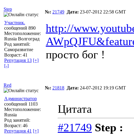
Step
№:
21749
Дата:
23-07-2012 22:58 GMT
Участник.
http://www.youtu
сообщений 890
Местоположение:
AWpQJFU&feature
Russia Волгоград
Род занятий:
Саморазвитие
просто бог !
Возраст: 41
Репутация 13
[+]
[-]
Red
№:
21818
Дата:
24-07-2012 19:19 GMT
Администратор
сообщений 1103
Цитата
Местоположение:
Russia
Род занятий:
#21749
Step :
Возраст: 46
Репутация 41
[+]