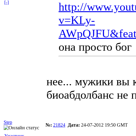
[-]
http://www.you
v=KLy-
AWpQJFU&featu
она просто бог 
нее... мужики вы 
биоабдолбанс не
Step
№:
21824
Дата:
24-07-2012 19:50 GMT
Участник.