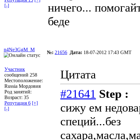
ничего... помогай
[-]
беде
n4Ne3GgM_M
№:
21656
Дата:
18-07-2012 17:43 GMT
Участник
Цитата
сообщений 258
Местоположение:
Russia Мордовия
#21641
Step :
Род занятий:
Возраст: 35
Репутация 6
[+]
сижу ем недова
[-]
специй...без
сахара,масла,ма