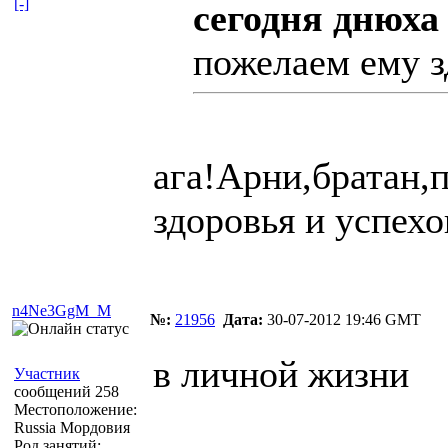
[-]
сегодня днюха 
пожелаем ему з
ага!Арни,братан,
здоровья и успехо
n4Ne3GgM_M
№:
21956
Дата:
30-07-2012 19:46 GMT
в личной жизни
Участник
сообщений 258
Местоположение:
Russia Мордовия
Род занятий: